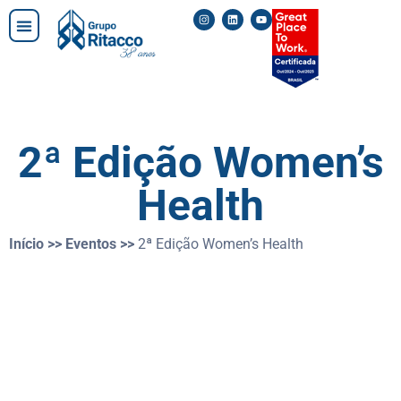
Ritacco Seguros
Corporate Health
AR Ritacco
2ª Edição Women’s
Health
Início >>
Eventos >>
2ª Edição Women’s Health