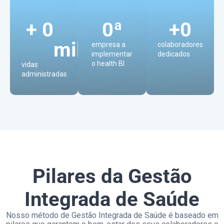
+ 
0
0
ª
+
0
mil
empresa a
colaboradores
implementar
dedicados
o health BI
vidas
administradas
Pilares da Gestão
Integrada de Saúde
Nosso método de Gestão Integrada de Saúde é baseado em