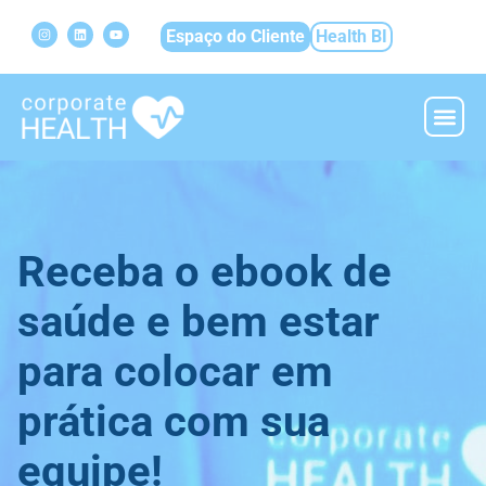
Espaço do Cliente
Health BI
Ritacco S
Corporate He
AR Rit
Receba o ebook de
saúde e bem estar
para colocar em
prática com sua
equipe!