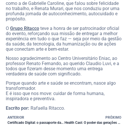
como a de Gabrielle Caroline, que falou sobre felicidade
no trabalho, e Renata Murari, que nos conduziu por uma
profunda jornada de autoconhecimento, autocuidado e
propósito.
O
Grupo Ritacco
teve a honra de ser patrocinador oficial
do evento, reforçando sua missão de entregar a melhor
experiência em tudo o que faz — seja por meio da gestão
da saúde, da tecnologia, da humanização ou de ações
que conectam arte e bem-estar.
Nosso agradecimento ao Centro Universitário Eniac, ao
professor Renato Fernando, ao querido Claudio Luvi, e a
todos que fizeram desse momento uma entrega
verdadeira de saúde com significado.
Porque quando arte e saúde se encontram, nasce algo
transformador.
E é isso que nos move: cuidar de forma humana,
inspiradora e preventiva.
Escrito por:
Rafaella Ritacco.
ANTERIOR
PRÓXIMO
Certificado Digital: o passaporte da sua identidade no mundo online
Health Cast: O poder das gerações no ambiente de trabalho